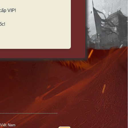
cấp VIP!
ốc!
 Viêt Nam