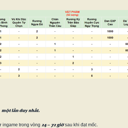
một lần duy nhất.
g
24 – 72 giờ
ư ingame trong vòng
sau khi đạt mốc.