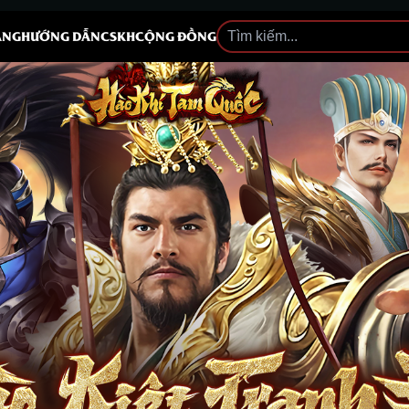
ĂNG
HƯỚNG DẪN
CSKH
CỘNG ĐỒNG