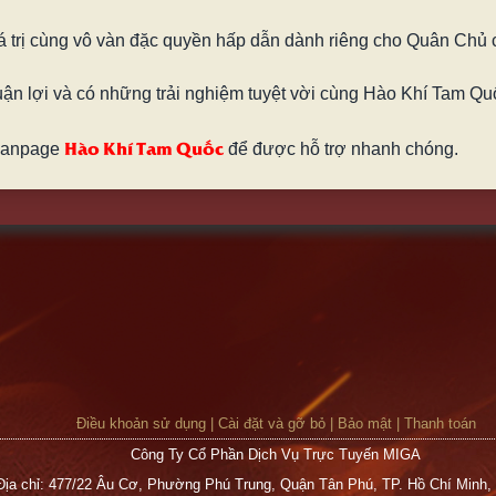
 trị cùng vô vàn đặc quyền hấp dẫn dành riêng cho Quân Chủ 
ận lợi và có những trải nghiệm tuyệt vời cùng Hào Khí Tam Qu
Hào Khí Tam Quốc
 Fanpage
để được hỗ trợ nhanh chóng.
Điều khoản sử dụng
|
Cài đặt và gỡ bỏ
|
Bảo mật
|
Thanh toán
Công Ty Cổ Phần Dịch Vụ Trực Tuyến MIGA
Địa chỉ: 477/22 Âu Cơ, Phường Phú Trung, Quận Tân Phú, TP. Hồ Chí Minh,