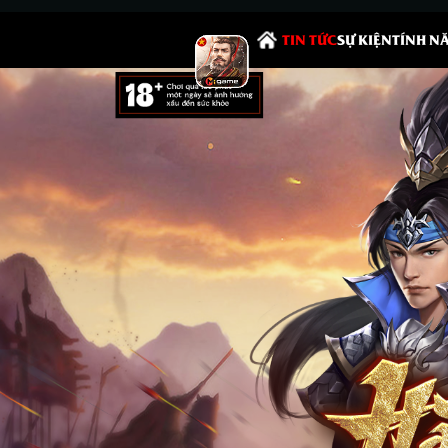
TIN TỨC
SỰ KIỆN
TÍNH N